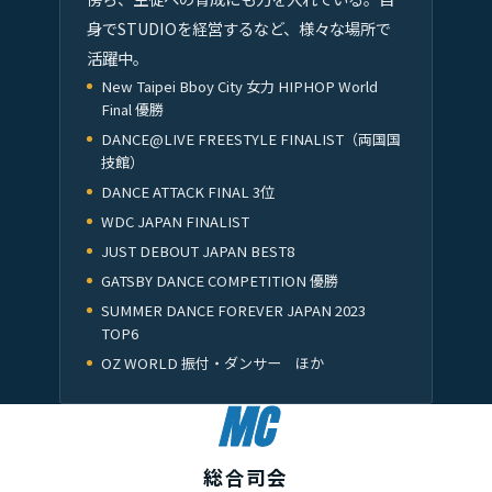
身でSTUDIOを経営するなど、様々な場所で
活躍中。
New Taipei Bboy City 女力 HIPHOP World
Final 優勝
DANCE@LIVE FREESTYLE FINALIST（両国国
技館）
DANCE ATTACK FINAL 3位
WDC JAPAN FINALIST
JUST DEBOUT JAPAN BEST8
GATSBY DANCE COMPETITION 優勝
SUMMER DANCE FOREVER JAPAN 2023
TOP6
OZ WORLD 振付・ダンサー ほか
MC
総合司会