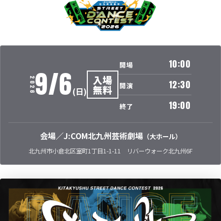
10:00
開場
9
/
6
入場
2026
12:30
開演
無料
(日)
19:00
終了
会場／J:COM北九州芸術劇場
（大ホール）
北九州市小倉北区室町1丁目1-1-11 リバーウォーク北九州6F