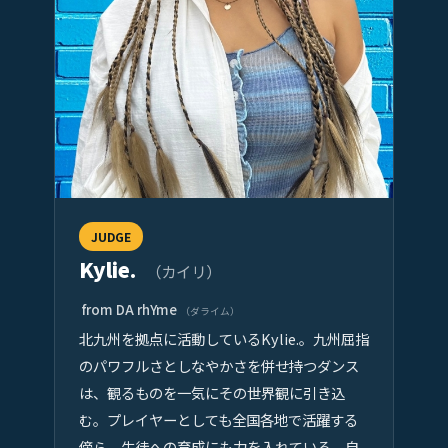
JUDGE
Kylie.
（カイリ）
from DA rhYme
（ダライム）
北九州を拠点に活動しているKylie.。九州屈指
のパワフルさとしなやかさを併せ持つダンス
は、観るものを一気にその世界観に引き込
む。プレイヤーとしても全国各地で活躍する
傍ら、生徒への育成にも力を入れている。自