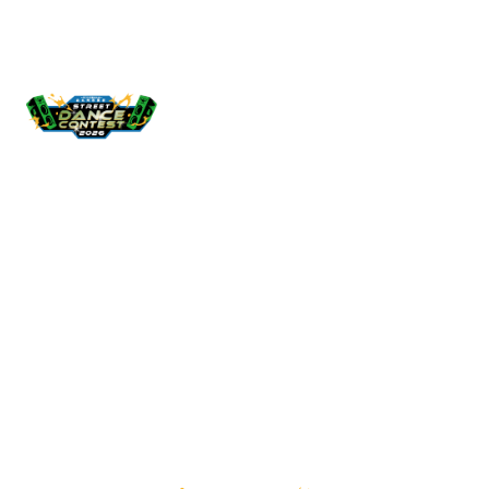
20th ANNIVERSARY
D
R
E
A
M
北九州市長杯ストリート
夢
-
-
KITAKYUSHU STREET DANCE
SCROLL
CONTEST 2026
Official Instagram